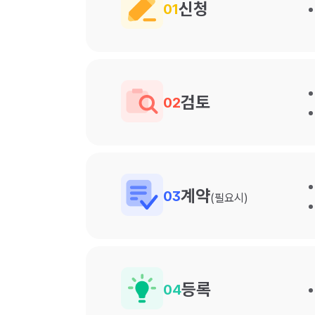
신청
01
검토
02
계약
03
(필요시)
등록
04